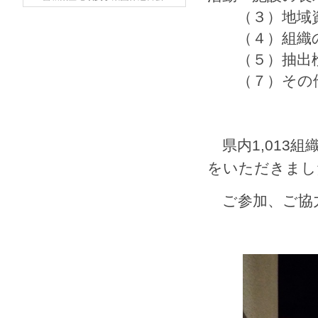
（３）地域資
（４）組織の
（５）抽出検
（７）その
県内1,013組
をいただきまし
ご参加、ご協