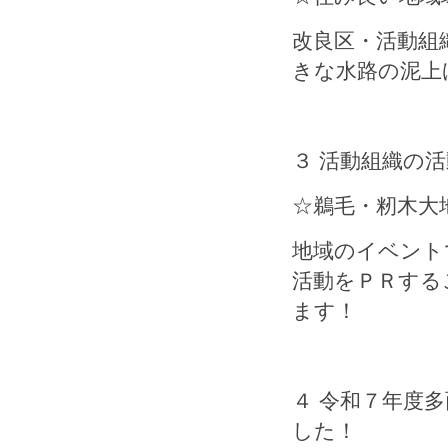
改良区・活動組
きな水路の泥上
３ 活動組織の
☆鵜毛・籾木大
地域のイベント
活動をＰＲする
ます！
４ 令和７年度
した！